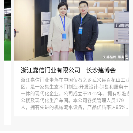
浙江嘉信门业有限公司—长沙建博会
浙江嘉信门业坐落在中国萤石之乡武义县百花山工业
区，是一家集生态木门制造-开发设计-销售和服务于
一体的现代化企业。公司成立于2012年，拥有标准办
公楼及现代化生产车间。本公司各类管理人员179
人，拥有先进的机械流水设备，产品优质率达95%以
上，合格率达99.7%，产品通过ISO9001-2008认证。
公司坚持以发展为主线，做强主产业，发展新产业。
公司根据市场需求，研发生产高端生态木门、全木