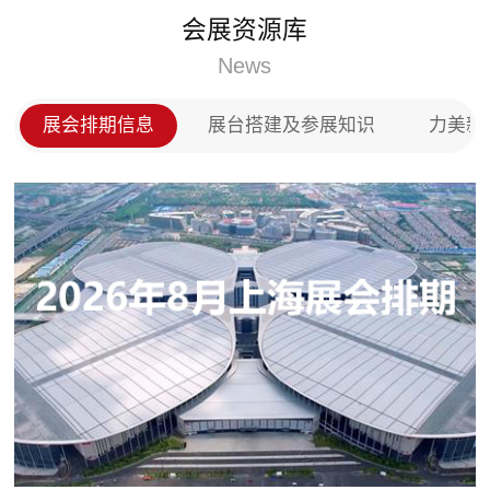
门、实木门以及全屋定制等产品，投放市场后深受用
会展资源库
户的称赞，在全国木门以及全屋定制市场上占领了一
席之地。
News
展会排期信息
展台搭建及参展知识
力美新