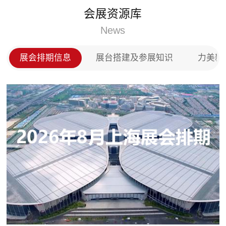
门、实木门以及全屋定制等产品，投放市场后深
电延伸
会展资源库
户的称赞，在全国木门以及全屋定制市场上占领
销、供
席之地。
News
育智能
广泛应
及照明
展会排期信息
展台搭建及参展知识
力美新
制造,
售，新
源汽车
携式充