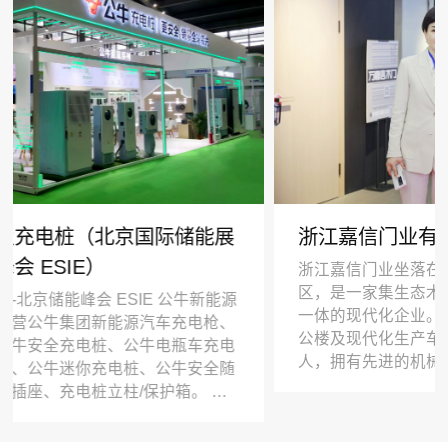
能展
浙江嘉信门业有限公司—长沙建博会
浙江嘉信门业坐落在中国萤石之乡武义县百花山
区，是一家集生态木门制造-开发设计-销售和服务
一体的现代化企业。公司成立于2012年，拥有标
电枪、
公楼及现代化生产车间。本公司各类管理人员179
车充电
人，拥有先进的机械流水设备，产品优质率达95
安全随
上，合格率达99.7%，产品通过ISO9001-2008
专
公司坚持以发展为主线，做强主产业，发展新产
包括充
公司根据市场需求，研发生产高端生态木门、全
墙壁开