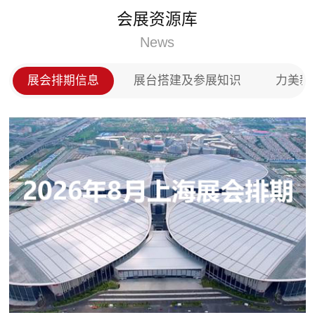
门、实木门以及全屋定制等产品，投放市场后深受用
会展资源库
户的称赞，在全国木门以及全屋定制市场上占领了一
席之地。
News
展会排期信息
展台搭建及参展知识
力美新