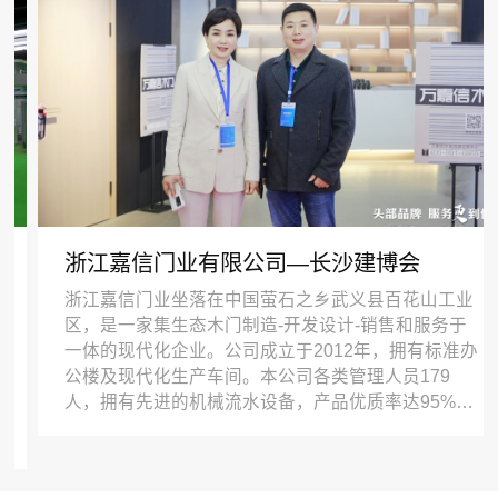
浙江嘉信门业有限公司—长沙建博会
浙江嘉信门业坐落在中国萤石之乡武义县百花山工业
区，是一家集生态木门制造-开发设计-销售和服务于
一体的现代化企业。公司成立于2012年，拥有标准办
公楼及现代化生产车间。本公司各类管理人员179
人，拥有先进的机械流水设备，产品优质率达95%以
上，合格率达99.7%，产品通过ISO9001-2008认证。
公司坚持以发展为主线，做强主产业，发展新产业。
公司根据市场需求，研发生产高端生态木门、全木