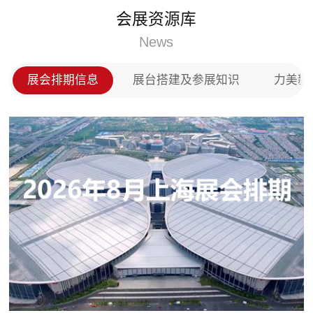
门、实木门以及全屋定制等产品，投放市场后深受用
伸
会展资源库
户的称赞，在全国木门以及全屋定制市场上占领了一
供
席之地。
News
能
应
明
展会排期信息
展台搭建及参展知识
力美新
,
新
车
充