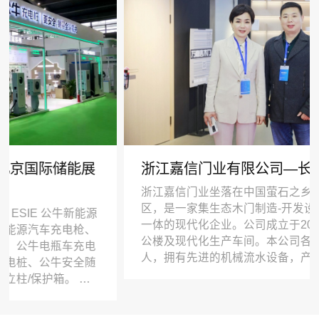
展
浙江嘉信门业有限公司—长沙建博会
浙江嘉信门业坐落在中国萤石之乡武义县百花山工业
区，是一家集生态木门制造-开发设计-销售和服务于
一体的现代化企业。公司成立于2012年，拥有标准办
、
公楼及现代化生产车间。本公司各类管理人员179
电
人，拥有先进的机械流水设备，产品优质率达95%以
随
上，合格率达99.7%，产品通过ISO9001-2008认证。
公司坚持以发展为主线，做强主产业，发展新产业。
充
公司根据市场需求，研发生产高端生态木门、全木
开