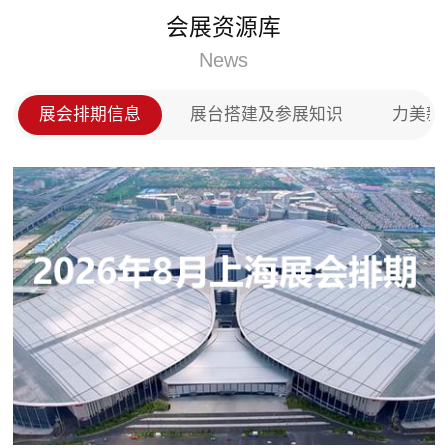
门、实木门以及全屋定制等产品，投放市场后深受用
会展资源库
户的称赞，在全国木门以及全屋定制市场上占领了一
席之地。
News
展会排期信息
展台搭建及参展知识
力美新