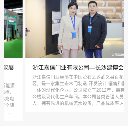
浙江嘉信门业有限公司—长沙建博会
浙江嘉信门业坐落在中国萤石之乡武义县百花山工业
区，是一家集生态木门制造-开发设计-销售和服务于
一体的现代化企业。公司成立于2012年，拥有标准办
公楼及现代化生产车间。本公司各类管理人员179
人，拥有先进的机械流水设备，产品优质率达95%以
上，合格率达99.7%，产品通过ISO9001-2008认证。
公司坚持以发展为主线，做强主产业，发展新产业。
公司根据市场需求，研发生产高端生态木门、全木