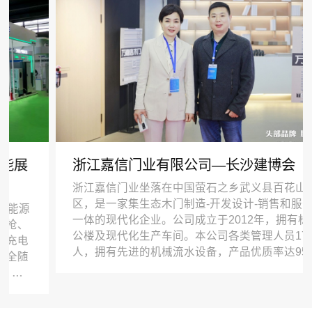
浙江嘉信门业有限公司—长沙建博会
浙江嘉信门业坐落在中国萤石之乡武义县百花山工业
区，是一家集生态木门制造-开发设计-销售和服务于
一体的现代化企业。公司成立于2012年，拥有标准办
公楼及现代化生产车间。本公司各类管理人员179
人，拥有先进的机械流水设备，产品优质率达95%以
上，合格率达99.7%，产品通过ISO9001-2008认证。
公司坚持以发展为主线，做强主产业，发展新产业。
公司根据市场需求，研发生产高端生态木门、全木