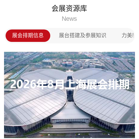
门、实木门以及全屋定制等产品，投放市场后深受用
会展资源库
户的称赞，在全国木门以及全屋定制市场上占领了一
席之地。
News
展会排期信息
展台搭建及参展知识
力美新