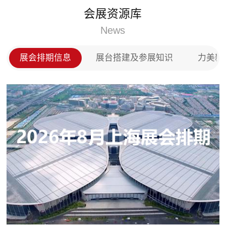
木门以及全屋定制等产品，投放市场后深受用
理、健康
会展资源库
赞，在全国木门以及全屋定制市场上占领了一
信息化等
。
与完善健
News
息化向数
览会展台
展会排期信息
展台搭建及参展知识
力美新
览会）