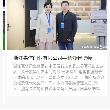
嘉信门业有限公司—长沙建博会
上海森
信门业坐落在中国萤石之乡武义县百花山工业
2023第
一家集生态木门制造-开发设计-销售和服务于
上海森亿
现代化企业。公司成立于2012年，拥有标准办
年，是国
现代化生产车间。本公司各类管理人员179
与健康医
有先进的机械流水设备，产品优质率达95%以
医疗应用
率达99.7%，产品通过ISO9001-2008认证。
平台、数
持以发展为主线，做强主产业，发展新产业。
业领先的
据市场需求，研发生产高端生态木门、全木
台与医共