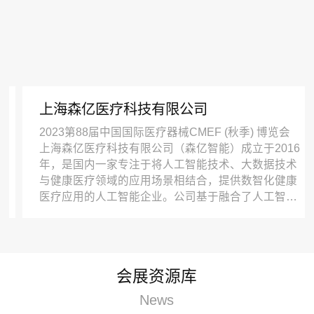
上海森亿医疗科技有限公司
2023第88届中国国际医疗器械CMEF (秋季) 博览会
上海森亿医疗科技有限公司（森亿智能）成立于2016
年，是国内一家专注于将人工智能技术、大数据技术
与健康医疗领域的应用场景相结合，提供数智化健康
医疗应用的人工智能企业。公司基于融合了人工智能
平台、数据平台及医学知识平台的“数智医脑”，以行
业领先的研发实力和200余家三级医院、多个区域平
台与医共体实施经验为坚实后盾，提供医疗大数据管
理、健康医疗数智化应用及创新型应用、新一代医疗
会展资源库
信息化等应用，驱动医疗卫生、医学科研等机构建设
与完善健康医疗大数据资源要素体系，并助力其从信
News
息化向数智化转型升级。 CMEF中国国际医疗器械博