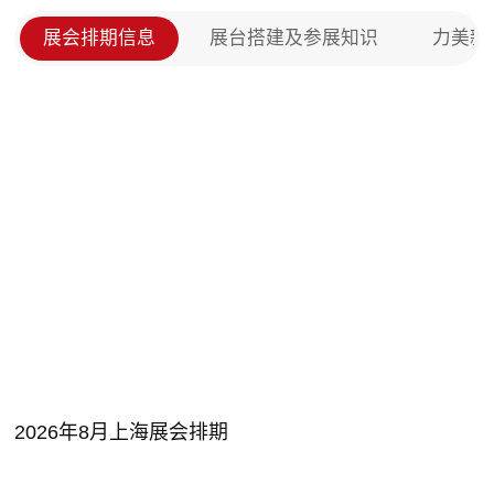
览会展台设计搭建怎么做？（深圳CMEF医疗器械博
展会排期信息
展台搭建及参展知识
力美新
览会）
2026年8月上海展会排期