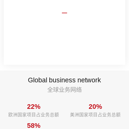
资质硬
力美会展展台及展厅设计搭建资质齐全，满足项
目多场景需求。 壹级展陈资质，广交会，进博
会、消博会，建博会，家博会等国家级展会施工
资质。
Global business network
全球业务网络
22%
20%
欧洲国家项目占业务总额
美洲国家项目占业务总额
58%