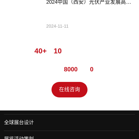
2024中国（西安）光伏产业发展高峰论坛暨展览会
2024-11-11
设计团队
40+
，
10
年以上连续从业经验，
美院毕业
累计服务超
8000
家，
0
投诉
在线咨询
全球展台设计
展览活动策划