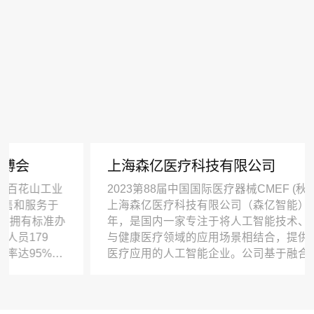
上海森亿医疗科技有限公司
工业
2023第88届中国国际医疗器械CMEF (秋季) 博览会
务于
上海森亿医疗科技有限公司（森亿智能）成立于201
准办
年，是国内一家专注于将人工智能技术、大数据技
9
与健康医疗领域的应用场景相结合，提供数智化健
%以
医疗应用的人工智能企业。公司基于融合了人工智
认证。
平台、数据平台及医学知识平台的“数智医脑”，以行
业。
业领先的研发实力和200余家三级医院、多个区域平
木
台与医共体实施经验为坚实后盾，提供医疗大数据