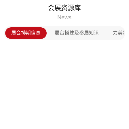
受用
理、健康医疗数智化应用及创新型应用、新一代医
会展资源库
了一
信息化等应用，驱动医疗卫生、医学科研等机构建
与完善健康医疗大数据资源要素体系，并助力其从
News
息化向数智化转型升级。 CMEF中国国际医疗器械
览会展台设计搭建怎么做？（深圳CMEF医疗器械
展会排期信息
展台搭建及参展知识
力美新
览会）