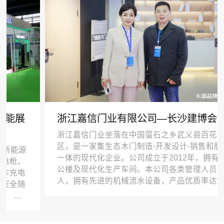
浙江嘉信门业有限公司—长沙建博会
浙江嘉信门业坐落在中国萤石之乡武义县百花山工业
区，是一家集生态木门制造-开发设计-销售和服务于
一体的现代化企业。公司成立于2012年，拥有标准办
公楼及现代化生产车间。本公司各类管理人员179
人，拥有先进的机械流水设备，产品优质率达95%以
上，合格率达99.7%，产品通过ISO9001-2008认证。
公司坚持以发展为主线，做强主产业，发展新产业。
公司根据市场需求，研发生产高端生态木门、全木