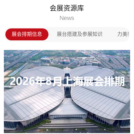
门、实木门以及全屋定制等产品，投放市场后深受用
会展资源库
户的称赞，在全国木门以及全屋定制市场上占领了一
席之地。
News
展会排期信息
展台搭建及参展知识
力美新